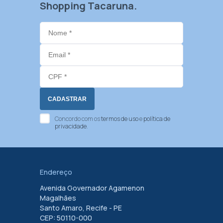
Shopping Tacaruna.
Concordo com os
termos de uso
e
política de
privacidade
.
Endereço
Avenida Governador Agamenon
Magalhães
Santo Amaro, Recife - PE
CEP: 50110-000