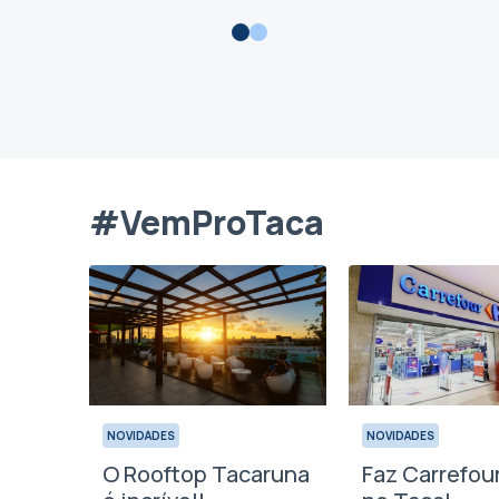
#VemProTaca
NOVIDADES
NOVIDADES
aqui
O Rooftop Tacaruna
Faz Carrefour