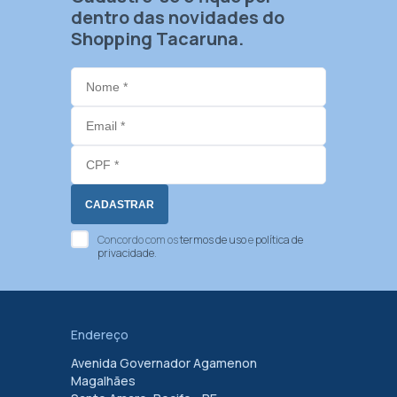
dentro das novidades do
Shopping Tacaruna.
Concordo com os
termos de uso
e
política de
privacidade
.
Endereço
Avenida Governador Agamenon
Magalhães