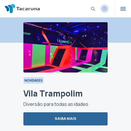
NOVIDADES
NOVIDADES
Vila Trampolim
Taca 
runa
Diversão para todas as idades
O parque a
SAIBA MAIS