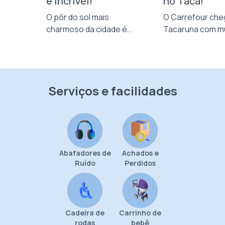
é incrível!
no Taca!
u no
O pôr do sol mais
O Carrefour che
a
charmoso da cidade é
Tacaruna com mu
to e
aqui.
variedade de pr
cê.
preço baixo pra 
Serviços e facilidades
Abafadores de
Achados e
Ruído
Perdidos
Cadeira de
Carrinho de
rodas
bebê