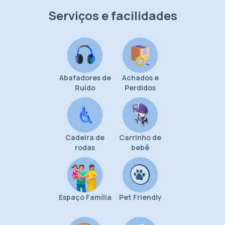
Serviços e facilidades
Abafadores de
Achados e
Ruído
Perdidos
Cadeira de
Carrinho de
rodas
bebê
Espaço Família
Pet Friendly