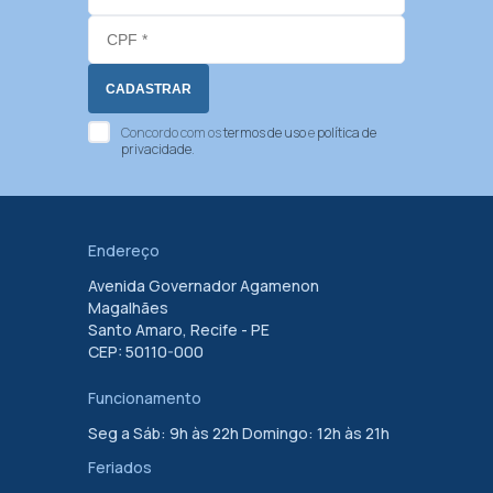
Concordo com os
termos de uso
e
política de
privacidade
.
Endereço
Avenida Governador Agamenon
Magalhães
Santo Amaro, Recife - PE
CEP: 50110-000
Funcionamento
Seg a Sáb: 9h às 22h Domingo: 12h às 21h
Feriados