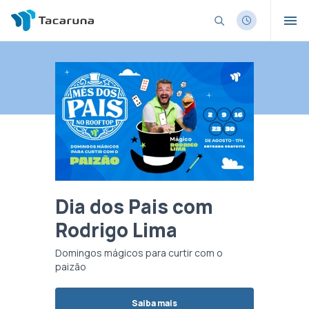
Dia dos Pais com
Taca
Rodrigo Lima
Toda qui
entrada 
!
Domingos mágicos para curtir com o
paizão
Saiba mais