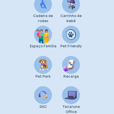
Cadeira de
Carrinho de
rodas
bebê
Espaço Família
Pet Friendly
Pet Park
Recarga
SAC
Tacaruna
Office