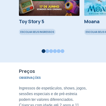
Swan
Toy Story 5
Moana
ESCOLHA SEUS INGRESSOS
ESCOLHA SEUS 
Preços
OBSERVAÇÕES
Ingressos de espetáculos, shows, jogos,
sessões especiais e de pré-estreia
podem ter valores diferenciados.
Crianças com idade até 2 anos e 11