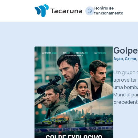
Horário de
funcionamento
Golpe
Ação, Crime, 
Um grupo 
aproveitar
uma bomba
Mundial pa
precedent