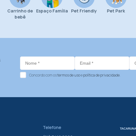
Carrinho de
Espaço Família
Pet Friendly
Pet Park
bebê
s
Concordo com os
termos de uso
e
política de privacidade
.
Telefone
TACARUNA