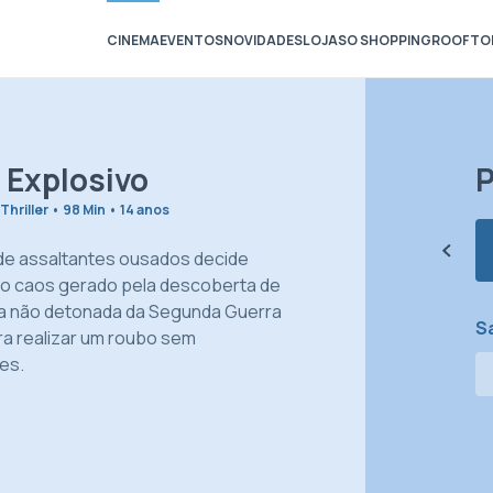
CINEMA
EVENTOS
NOVIDADES
LOJAS
O SHOPPING
ROOFTO
 Explosivo
P
Thriller • 98 Min • 14 anos
de assaltantes ousados decide
 o caos gerado pela descoberta de
 não detonada da Segunda Guerra
Sa
ra realizar um roubo sem
es.