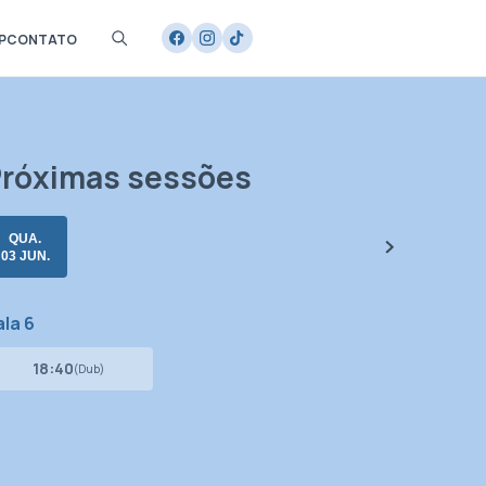
P
CONTATO
róximas sessões
QUA.
03 JUN.
la 6
18:40
(Dub)