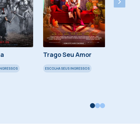
ia
Trago Seu Amor
Minions
INGRESSOS
ESCOLHA SEUS INGRESSOS
ESCOLHA SEU