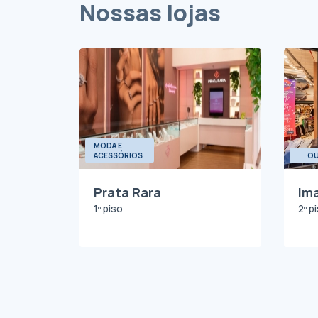
Nossas lojas
MODA E
ACESSÓRIOS
O
Prata Rara
Im
1º piso
2º p