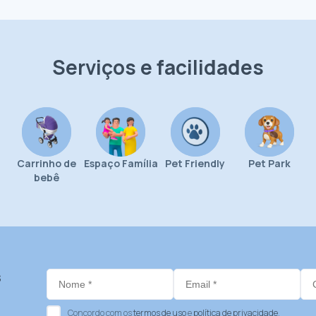
Serviços e facilidades
Carrinho de
Espaço Família
Pet Friendly
Pet Park
bebê
s
Concordo com os
termos de uso
e
política de privacidade
.