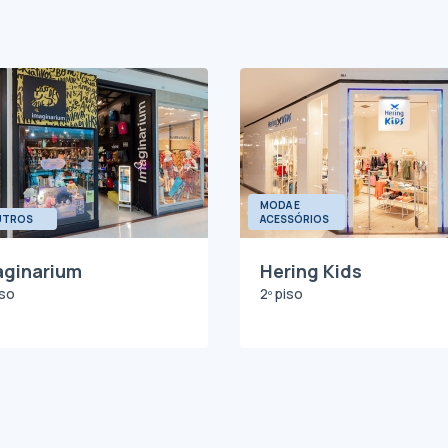
MODA E
UTROS
ACESSÓRIOS
aginarium
Hering Kids
iso
2º piso