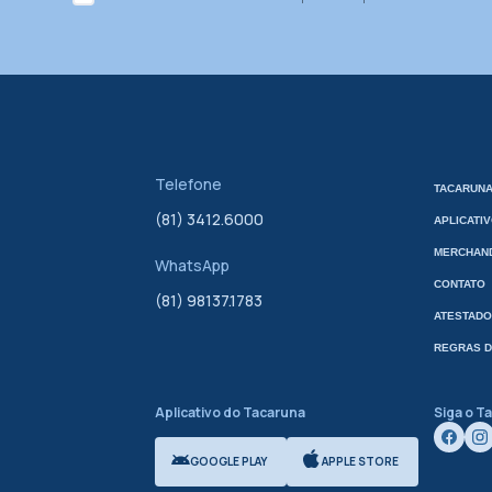
Telefone
TACARUNA
(81) 3412.6000
APLICATI
MERCHAND
WhatsApp
CONTATO
(81) 98137.1783
ATESTADO
REGRAS D
Aplicativo do Tacaruna
Siga o T
GOOGLE PLAY
APPLE STORE