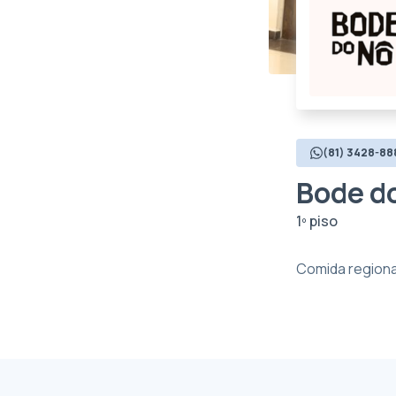
(81) 3428-88
Bode d
1º piso
Comida regional