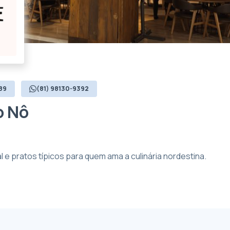
89
(81) 98130-9392
o Nô
 e pratos típicos para quem ama a culinária nordestina.