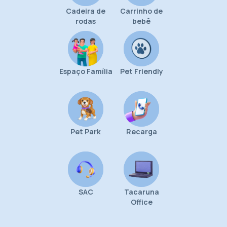
Cadeira de
Carrinho de
rodas
bebê
Espaço Família
Pet Friendly
Pet Park
Recarga
SAC
Tacaruna
Office