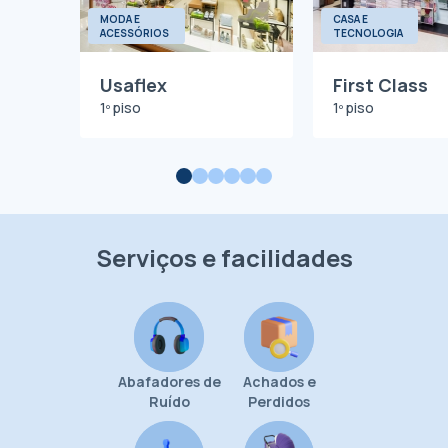
MODA E
CASA E
ACESSÓRIOS
TECNOLOGIA
Usaflex
First Class
1º piso
1º piso
Serviços e facilidades
Abafadores de
Achados e
Ruído
Perdidos