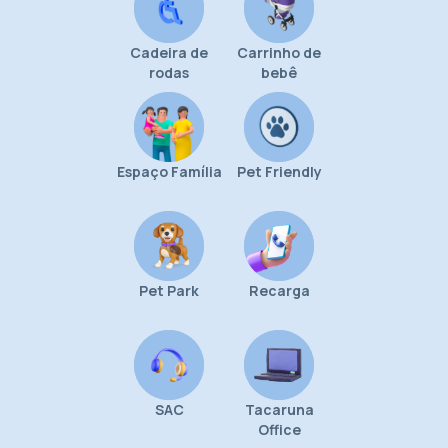
Cadeira de
Carrinho de
rodas
bebê
Espaço Família
Pet Friendly
Pet Park
Recarga
SAC
Tacaruna
Office