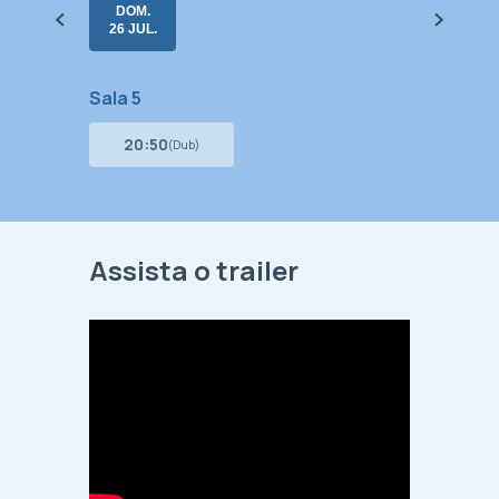
DOM.
26 JUL.
Sala 5
20:50
(Dub)
Assista o trailer