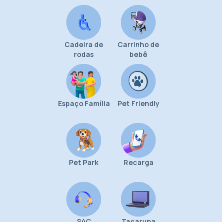
Cadeira de
Carrinho de
rodas
bebê
Espaço Família
Pet Friendly
Pet Park
Recarga
SAC
Tacaruna