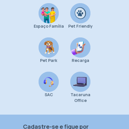
Espaço Família
Pet Friendly
Pet Park
Recarga
SAC
Tacaruna
Office
Cadastre-se e fique por