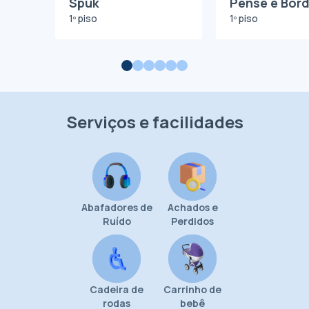
Spuk
Pense e Bor
1º piso
1º piso
Serviços e facilidades
Abafadores de
Achados e
Ruído
Perdidos
Cadeira de
Carrinho de
rodas
bebê