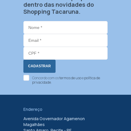
dentro das novidades do
Shopping Tacaruna.
Concordo com os
termos de uso
e
política de
privacidade
.
Endereço
Avenida Governador Agamenon
Magalhães
Santo Amaro, Recife - PE