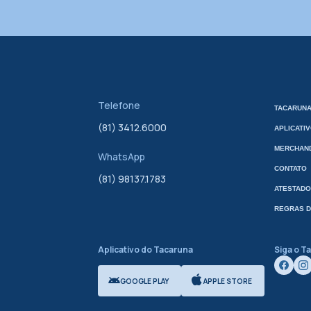
Telefone
TACARUNA
(81) 3412.6000
APLICATI
MERCHAND
WhatsApp
CONTATO
(81) 98137.1783
ATESTADO
REGRAS D
Aplicativo do Tacaruna
Siga o T
GOOGLE PLAY
APPLE STORE