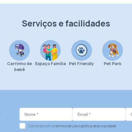
Serviços e facilidades
Carrinho de
Espaço Família
Pet Friendly
Pet Park
bebê
s
Concordo com os
termos de uso
e
política de privacidade
.