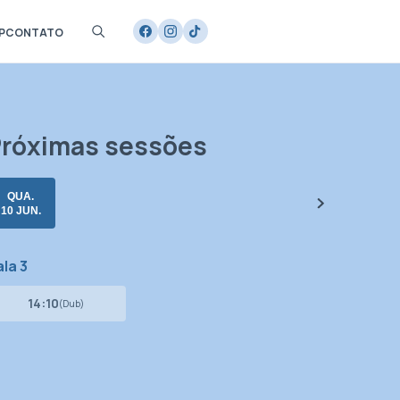
P
CONTATO
róximas sessões
QUA.
10 JUN.
la 3
14:10
(Dub)