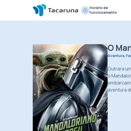
Horário de
funcionamento
O Man
Aventura, Fan
Outrara um
o Mandalor
embarcam 
aventura d