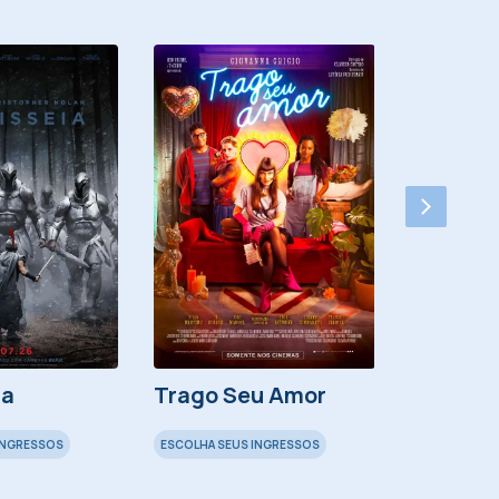
ia
Trago Seu Amor
Minions
INGRESSOS
ESCOLHA SEUS INGRESSOS
ESCOLHA SEU